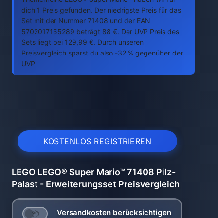
dich 1 Preis gefunden. Der niedrigste Preis für das
Set mit der Nummer 71408 und der EAN
5702017155289 beträgt 88 €. Der UVP Preis des
Sets liegt bei 129,99 €. Durch unseren
Preisvergleich sparst du also -32 % gegenüber der
UVP.
KOSTENLOS REGISTRIEREN
LEGO LEGO® Super Mario™ 71408 Pilz-
Palast - Erweiterungsset Preisvergleich
Versandkosten berücksichtigen