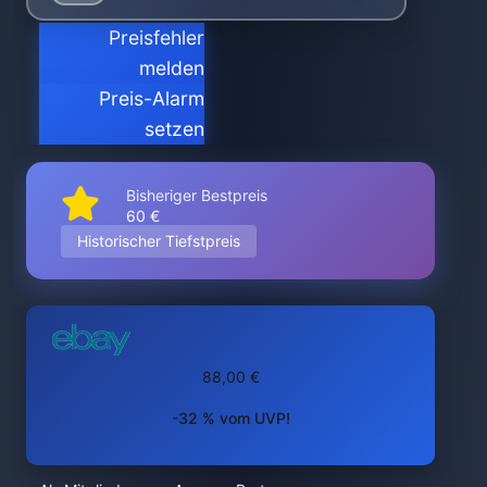
Preisfehler
melden
Preis-Alarm
setzen
Bisheriger Bestpreis
60 €
Historischer Tiefstpreis
88,00 €
-32 % vom UVP!