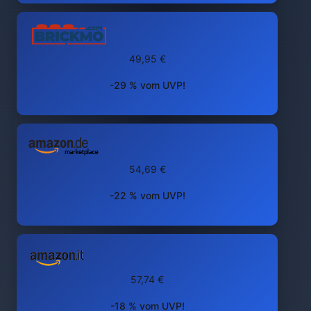
49,95 €
-29 % vom UVP!
54,69 €
-22 % vom UVP!
57,74 €
-18 % vom UVP!