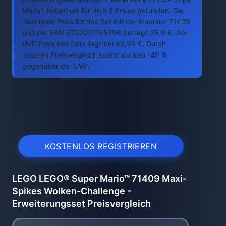
Mario™ haben wir für dich 5 Preise gefunden. Der
niedrigste Preis für das Set mit der Nummer 71409
und der EAN 5702017155296 beträgt 35,9 €. Der
UVP Preis des Sets liegt bei 69,99 €. Durch
unseren Preisvergleich sparst du also -49 %
gegenüber der UVP.
KOSTENLOS REGISTRIEREN
LEGO LEGO® Super Mario™ 71409 Maxi-
Spikes Wolken-Challenge -
Erweiterungsset Preisvergleich