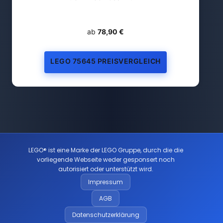
ab
78,90 €
LEGO 75645 PREISVERGLEICH
LEGO® ist eine Marke der LEGO Gruppe, durch die die
vorliegende Webseite weder gesponsert noch
autorisiert oder unterstützt wird.
Impressum
AGB
Datenschutzerklärung