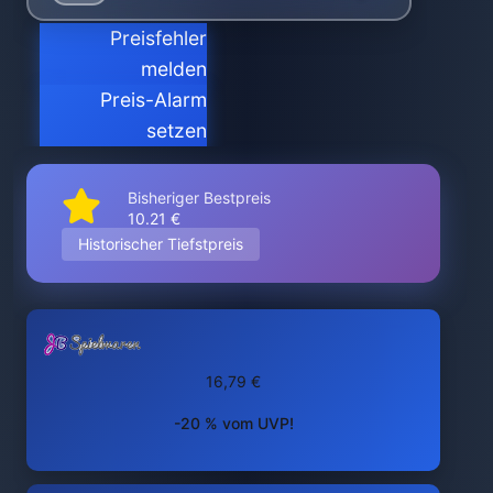
Preisfehler
melden
Preis-Alarm
setzen
Bisheriger Bestpreis
10.21 €
Historischer Tiefstpreis
16,79 €
-20 % vom UVP!