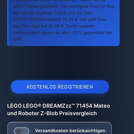
dich 7 Preise gefunden. Der niedrigste Preis für das
Set mit der Nummer 71454 und der EAN
5702017419244 beträgt 16,79 €. Der UVP Preis
des Sets liegt bei 20,99 €. Durch unseren
Preisvergleich sparst du also -20 % gegenüber der
UVP.
KOSTENLOS REGISTRIEREN
LEGO LEGO® DREAMZzz™ 71454 Mateo
und Roboter Z-Blob Preisvergleich
Versandkosten berücksichtigen