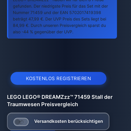
gefunden. Der niedrigste Preis für das Set mit der
Nummer 71459 und der EAN 5702017419398
beträgt 47,99 €. Der UVP Preis des Sets liegt bei
84,99 €. Durch unseren Preisvergleich sparst du
also -44 % gegenüber der UVP.
KOSTENLOS REGISTRIEREN
LEGO LEGO® DREAMZzz™ 71459 Stall der
Traumwesen Preisvergleich
Versandkosten berücksichtigen