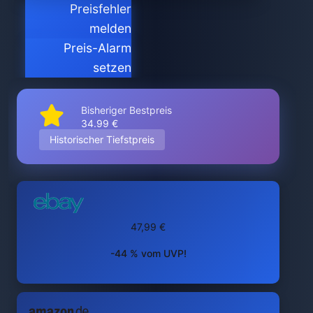
Preisfehler
melden
Preis-Alarm
setzen
Bisheriger Bestpreis
34.99 €
Historischer Tiefstpreis
47,99 €
-44 % vom UVP!