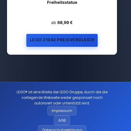
Freiheitsstatue
ab
68,99 €
LEGO 21042 PREISVERGLEICH
LEGO® ist eine Marke der LEGO Gruppe, durch die die
vorliegende Webseite weder gesponsert noch
autorisiert oder unterstützt wird.
Impressum
AGB
Datenschutzerklärung