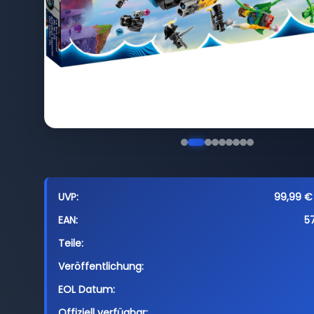
UVP:
99,99 € 
EAN:
5
Teile:
Veröffentlichung:
EOL Datum:
Offiziell verfügbar: