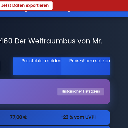
Jetzt Daten exportieren
es
Registrieren
Login
460 Der Weltraumbus von Mr.
Preisfehler melden
Preis-Alarm setzen
Historischer Tiefstpreis
77,00 €
-23 % vom UVP!