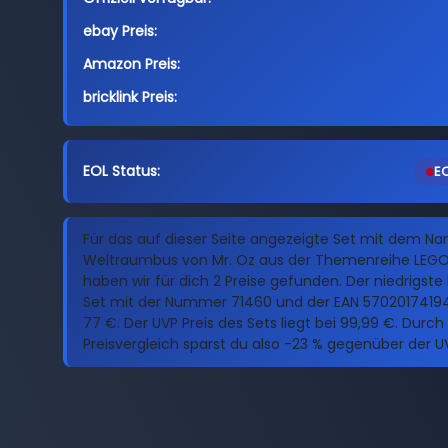
ebay Preis:
Amazon Preis:
bricklink Preis:
EOL Status:
EO
Für das auf dieser Seite angezeigte Set mit dem N
Weltraumbus von Mr. Oz aus der Themenreihe LEG
haben wir für dich 2 Preise gefunden. Der niedrigste 
Set mit der Nummer 71460 und der EAN 5702017419
77 €. Der UVP Preis des Sets liegt bei 99,99 €. Durc
Preisvergleich sparst du also -23 % gegenüber der U