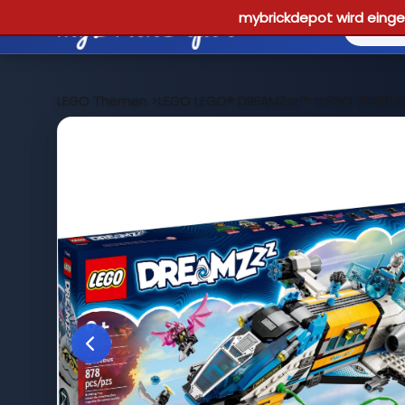
mybrickdepot wird einges
LEGO Themen
>
LEGO LEGO® DREAMZzz™
>
LEGO 71460 D