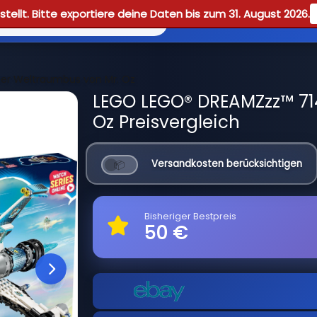
tellt. Bitte exportiere deine Daten bis zum 31. August 2026.
Reviews
Guid
er Weltraumbus von Mr. Oz
LEGO LEGO® DREAMZzz™ 71
Oz Preisvergleich
Versandkosten berücksichtigen
Bisheriger Bestpreis
50 €