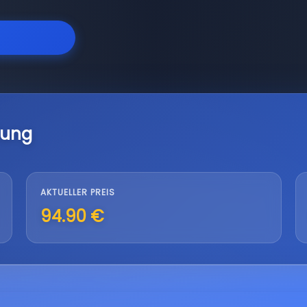
lung
AKTUELLER PREIS
94.90 €