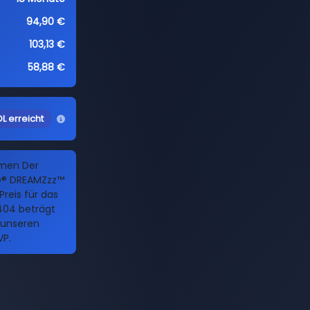
94,90 €
103,13 €
58,88 €
L erreicht
amen Der
O® DREAMZzz™
Preis für das
404 beträgt
h unseren
VP.