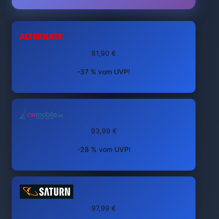
81,90 €
-37 % vom UVP!
93,99 €
-28 % vom UVP!
97,99 €