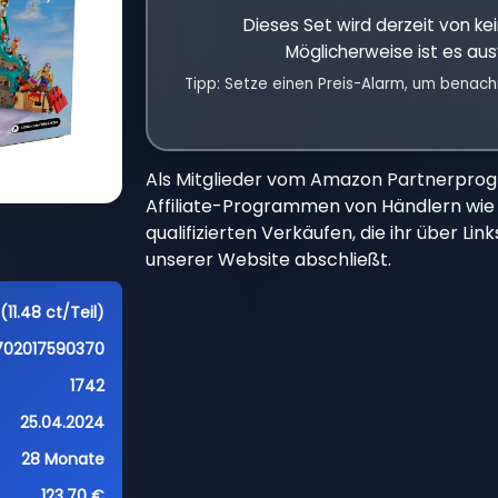
Dieses Set wird derzeit von k
Möglicherweise ist es aus
Tipp: Setze einen Preis-Alarm, um benach
Als Mitglieder vom Amazon Partnerpro
Affiliate-Programmen von Händlern wie 
qualifizierten Verkäufen, die ihr über Li
unserer Website abschließt.
(11.48 ct/Teil)
702017590370
1742
25.04.2024
28 Monate
123,70 €