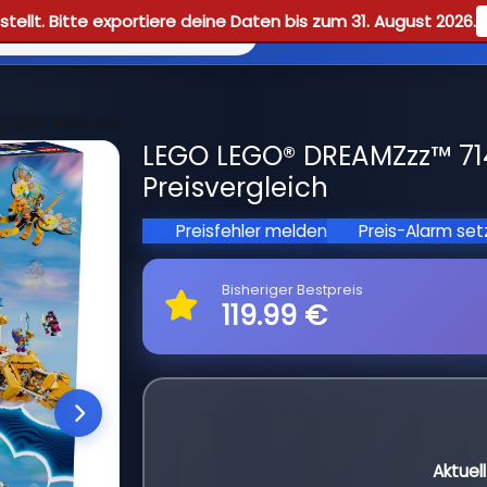
tellt. Bitte exportiere deine Daten bis zum 31. August 2026.
Reviews
Guid
chloss Nocturnia
LEGO LEGO® DREAMZzz™ 71
Preisvergleich
Preisfehler melden
Preis-Alarm se
Bisheriger Bestpreis
119.99 €
Aktuel