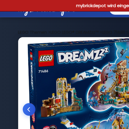
mybrickdepot wird einges
LEGO Themen
>
LEGO LEGO® DREAMZzz™
>
LEGO 71486 S