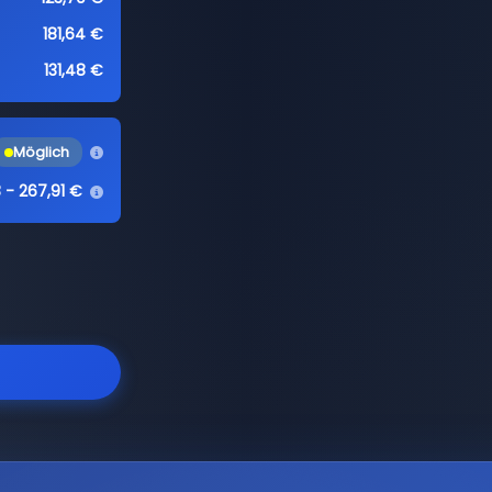
181,64 €
131,48 €
Möglich
3 - 267,91 €