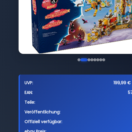
UVP:
199,99 € 
EAN:
5
Teile:
Veröffentlichung:
Offiziell verfügbar:
ebay Preis: