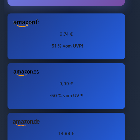
9,74 €
-51 % vom UVP!
9,99 €
-50 % vom UVP!
14,99 €