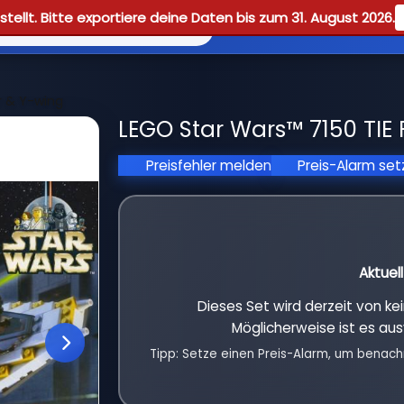
tellt. Bitte exportiere deine Daten bis zum 31. August 2026.
Reviews
Guid
r & Y-wing
LEGO Star Wars™ 7150 TIE 
Preisfehler melden
Preis-Alarm se
Aktuel
Dieses Set wird derzeit von k
Möglicherweise ist es aus
Tipp: Setze einen Preis-Alarm, um benach