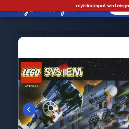
mybrickdepot wird einges
LEGO Themen
>
LEGO Star Wars™
>
LEGO 7150 TIE Fighte