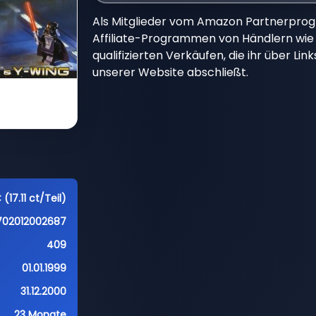
Als Mitglieder vom Amazon Partnerpro
Affiliate-Programmen von Händlern wie 
qualifizierten Verkäufen, die ihr über Li
unserer Website abschließt.
(17.11 ct/Teil)
702012002687
409
01.01.1999
31.12.2000
23 Monate