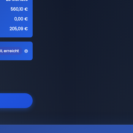
560,10 €
0,00 €
205,09 €
L erreicht