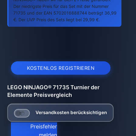
Der niedrigste Preis für das Set mit der Nummer
71735 und der EAN 5702016888744 beträgt 36,99
€. Der UVP Preis des Sets liegt bei 29,99 €.
KOSTENLOS REGISTRIEREN
LEGO NINJAGO® 71735 Turnier der
Elemente Preisvergleich
Versandkosten berücksichtigen
Preisfehler
melden