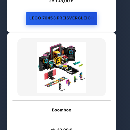
ab
108,00 €
LEGO 76453 PREISVERGLEICH
Boombox
ab
49,99 €