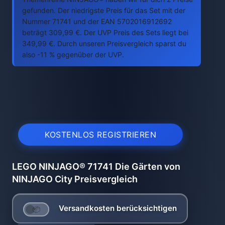
gefunden. Der niedrigste Preis für das Set mit der
Nummer 71741 und der EAN 5702016912692
beträgt 309,99 €. Der UVP Preis des Sets liegt bei
349,99 €. Durch unseren Preisvergleich sparst du
also -11 % gegenüber der UVP.
KOSTENLOS REGISTRIEREN
LEGO NINJAGO® 71741 Die Gärten von
NINJAGO City Preisvergleich
Versandkosten berücksichtigen