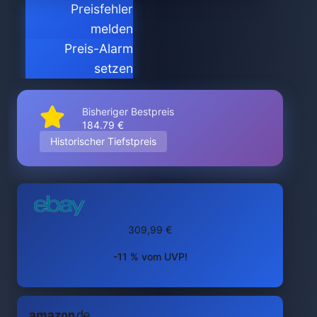
Preisfehler
melden
Preis-Alarm
setzen
Bisheriger Bestpreis
184.79 €
Historischer Tiefstpreis
309,99 €
-11 % vom UVP!