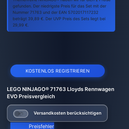
gefunden. Der niedrigste Preis für das Set mit der
Nummer 71763 und der EAN 5702017117232
beträgt 39,89 €. Der UVP Preis des Sets liegt bei
29,99 €.
KOSTENLOS REGISTRIEREN
LEGO NINJAGO® 71763 Lloyds Rennwagen
EVO Preisvergleich
Versandkosten berücksichtigen
Preisfehler