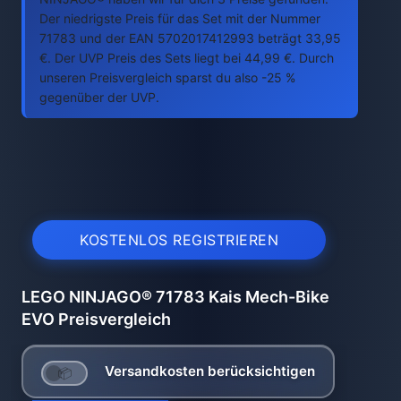
Der niedrigste Preis für das Set mit der Nummer
71783 und der EAN 5702017412993 beträgt 33,95
€. Der UVP Preis des Sets liegt bei 44,99 €. Durch
unseren Preisvergleich sparst du also -25 %
gegenüber der UVP.
KOSTENLOS REGISTRIEREN
LEGO NINJAGO® 71783 Kais Mech-Bike
EVO Preisvergleich
Versandkosten berücksichtigen