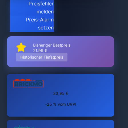
Preisfehler
melden
Preis-Alarm
setzen
Bisheriger Bestpreis
21.99 €
Historischer Tiefstpreis
33,95 €
-25 % vom UVP!