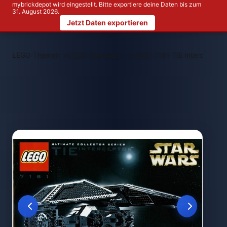
mybrickdepot wird eingestellt. Bitte exportiere deine Daten bis zum
31. August 2026.
Jetzt Daten exportieren
>
>
LEGO Themen
LEGO Star Wars™
LEGO 7181 TIE Interceptor