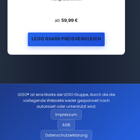
ab
59,99 €
LEGO 60469 PREISVERGLEICH
LEGO® ist eine Marke der LEGO Gruppe, durch die die
vorliegende Webseite weder gesponsert noch
autorisiert oder unterstützt wird.
Impressum
AGB
Datenschutzerklärung