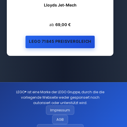
Lloyds Jet-Mech
ab
69,00 €
LEGO 71845 PREISVERGLEICH
LEGO® ist eine Marke der LEGO Gruppe, durch die die
vorliegende Webseite weder gesponsert noch
autorisiert oder unterstützt wird.
Impressum
AGB