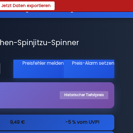
Jetzt Daten exportieren
es
Registrieren
Login
hen-Spinjitzu-Spinner
Preisfehler melden
Preis-Alarm setzen
Historischer Tiefstpreis
9,49 €
-5 % vom UVP!