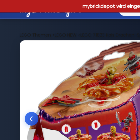
mybrickdepot wird einges
LEGO Themen
>
LEGO NEW
>
LEGO 71823 Kais Drachen-Sp