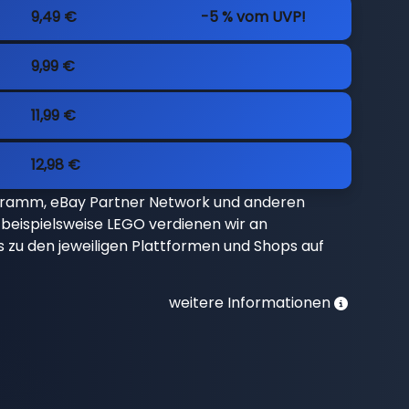
9,49 €
-5 % vom UVP!
9,99 €
11,99 €
12,98 €
gramm, eBay Partner Network und anderen
beispielsweise LEGO verdienen wir an
nks zu den jeweiligen Plattformen und Shops auf
weitere Informationen