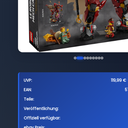
UVP:
119,99 € 
EAN:
5
Teile:
Veröffentlichung:
Offiziell verfügbar:
ebay Preis: