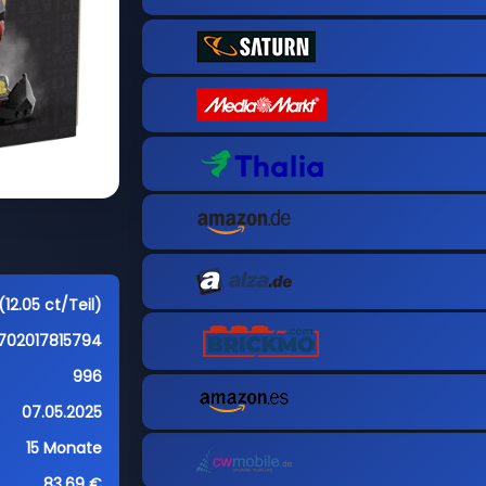
(12.05 ct/Teil)
702017815794
996
07.05.2025
15 Monate
83,69 €