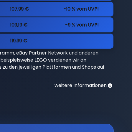
107,99 €
-10 % vom UVP!
109,19 €
-9 % vom UVP!
119,99 €
gramm, eBay Partner Network und anderen
beispielsweise LEGO verdienen wir an
nks zu den jeweiligen Plattformen und Shops auf
weitere Informationen