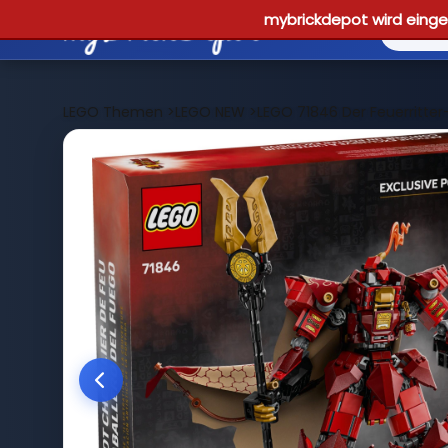
mybrickdepot wird einges
LEGO Themen
>
LEGO NEW
>
LEGO 71846 Der Feuerritte