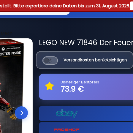
tellt. Bitte exportiere deine Daten bis zum 31. August 2026.
Reviews
Guid
r-Mech
LEGO NEW 71846 Der Feuer
Versandkosten berücksichtigen
Bisheriger Bestpreis
73.9 €