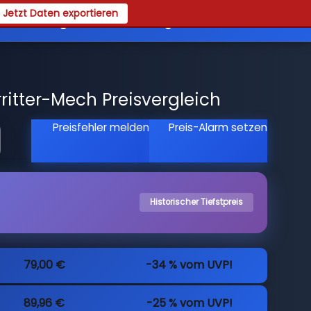
Jetzt Daten exportieren
es
Registrieren
Login
ritter-Mech Preisvergleich
Preisfehler melden
Preis-Alarm setzen
Historischer Tiefstpreis
79,00 €
-34 % vom UVP!
89,96 €
-25 % vom UVP!