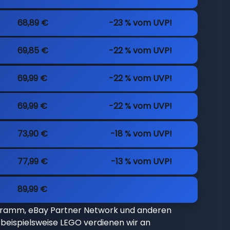
68,89 €
-23 % vom UVP!
69,85 €
-22 % vom UVP!
69,99 €
-22 % vom UVP!
69,99 €
-22 % vom UVP!
73,90 €
-18 % vom UVP!
77,99 €
-13 % vom UVP!
89,99 €
gramm, eBay Partner Network und anderen
beispielsweise LEGO verdienen wir an