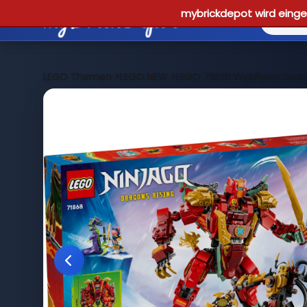
mybrickdepot wird einges
LEGO Themen
>
LEGO NEW
>
LEGO 71868 Wyldfyres Dr