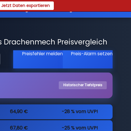
Jetzt Daten exportieren
es
Registrieren
Login
s Drachenmech Preisvergleich
Preisfehler melden
Preis-Alarm setzen
Historischer Tiefstpreis
64,90 €
-28 % vom UVP!
67,80 €
-25 % vom UVP!