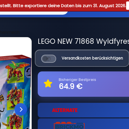
tellt. Bitte exportiere deine Daten bis zum 31. August 2026.
Reviews
Guid
achenmech
LEGO NEW 71868 Wyldfyre
Versandkosten berücksichtigen
Bisheriger Bestpreis
64.9 €