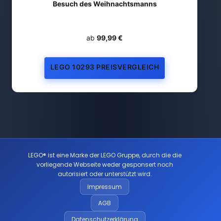
Besuch des Weihnachtsmanns
ab
99,99 €
LEGO 10293 PREISVERGLEICH
LEGO® ist eine Marke der LEGO Gruppe, durch die die
vorliegende Webseite weder gesponsert noch
autorisiert oder unterstützt wird.
Impressum
AGB
Datenschutzerklärung