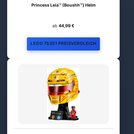
Princess Leia™ (Boushh™) Helm
ab
44,99 €
LEGO 75351 PREISVERGLEICH