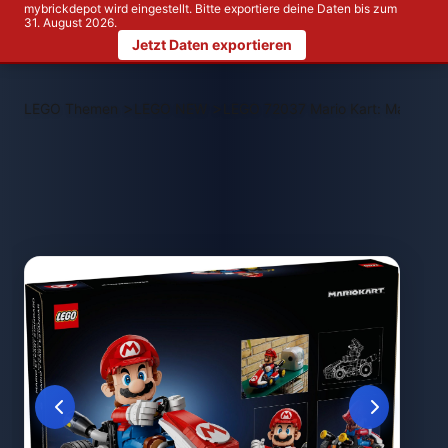
mybrickdepot wird eingestellt. Bitte exportiere deine Daten bis zum
31. August 2026.
Jetzt Daten exportieren
>
>
LEGO Themen
LEGO NEW
LEGO 72037 Mario Kart: Mario & S