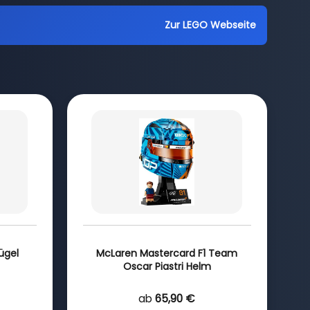
Zur LEGO Webseite
ügel
McLaren Mastercard F1 Team
Oscar Piastri Helm
ab
65,90 €