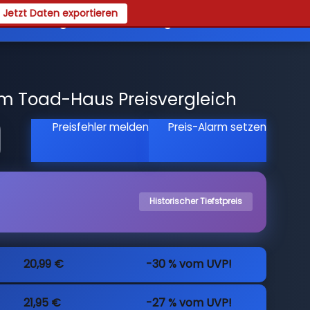
Jetzt Daten exportieren
es
Registrieren
Login
m Toad-Haus Preisvergleich
Preisfehler melden
Preis-Alarm setzen
Historischer Tiefstpreis
20,99 €
-30 % vom UVP!
21,95 €
-27 % vom UVP!