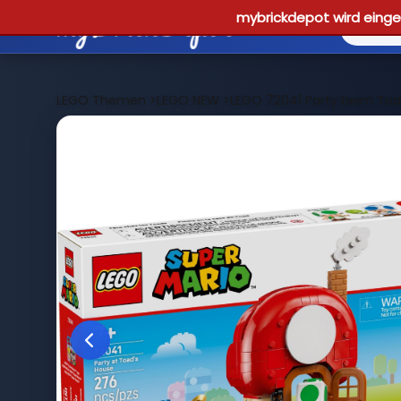
mybrickdepot wird einges
LEGO Themen
>
LEGO NEW
>
LEGO 72041 Party beim To