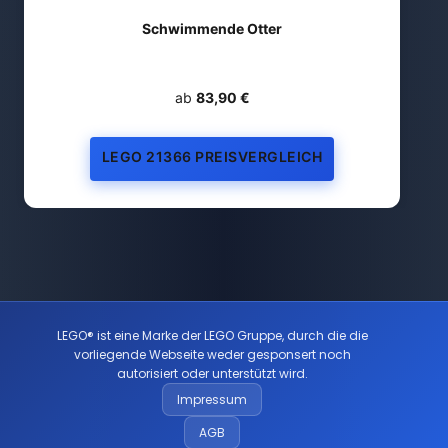
Schwimmende Otter
ab
83,90 €
LEGO 21366 PREISVERGLEICH
LEGO® ist eine Marke der LEGO Gruppe, durch die die
vorliegende Webseite weder gesponsert noch
autorisiert oder unterstützt wird.
Impressum
AGB