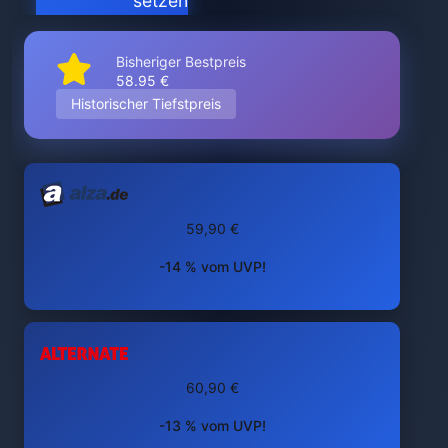
setzen
Bisheriger Bestpreis
58.95 €
Historischer Tiefstpreis
59,90 €
-14 % vom UVP!
60,90 €
-13 % vom UVP!