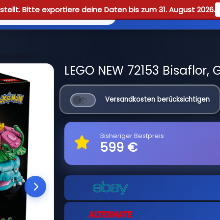
tellt. Bitte exportiere deine Daten bis zum 31. August 2026.
Reviews
Guid
 und Turtok
LEGO NEW 72153 Bisaflor, 
Versandkosten berücksichtigen
Bisheriger Bestpreis
599 €