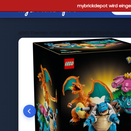
mybrickdepot wird einges
LEGO Themen
>
LEGO NEW
>
LEGO 72153 Bisaflor, Glurak