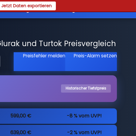
Jetzt Daten exportieren
es
Registrieren
Login
Glurak und Turtok Preisvergleich
Preisfehler melden
Preis-Alarm setzen
Historischer Tiefstpreis
599,00 €
-8 % vom UVP!
639,00 €
-2 % vom UVP!