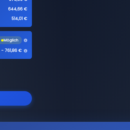
644,66 €
514,01 €
Möglich
 - 761,86 €