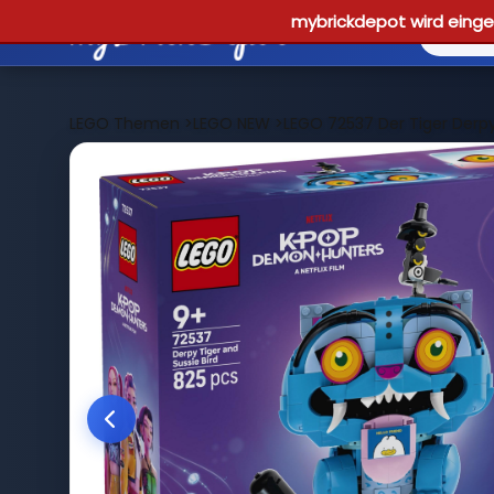
mybrickdepot wird einges
LEGO Themen
>
LEGO NEW
>
LEGO 72537 Der Tiger Derpy 