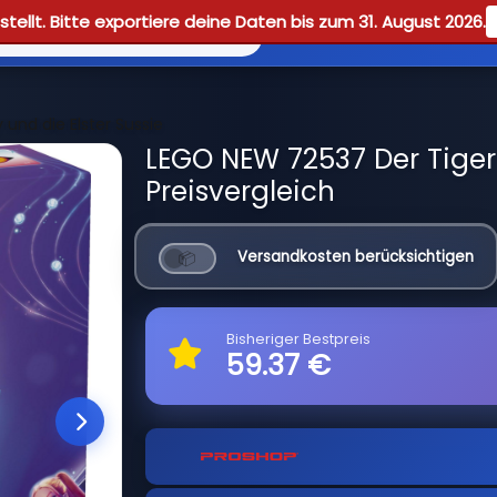
tellt. Bitte exportiere deine Daten bis zum 31. August 2026.
Reviews
Guid
und die Elster Sussie
LEGO NEW 72537 Der Tiger 
Preisvergleich
Versandkosten berücksichtigen
Bisheriger Bestpreis
59.37 €