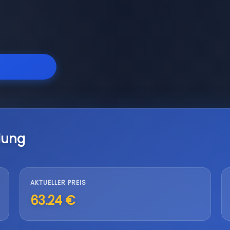
lung
AKTUELLER PREIS
63.24 €