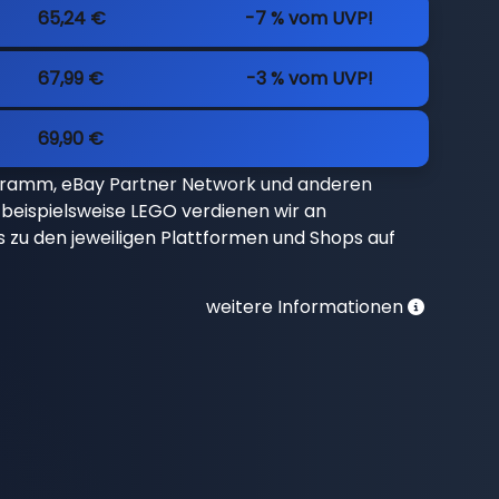
65,24 €
-7 % vom UVP!
67,99 €
-3 % vom UVP!
69,90 €
gramm, eBay Partner Network und anderen
beispielsweise LEGO verdienen wir an
nks zu den jeweiligen Plattformen und Shops auf
weitere Informationen