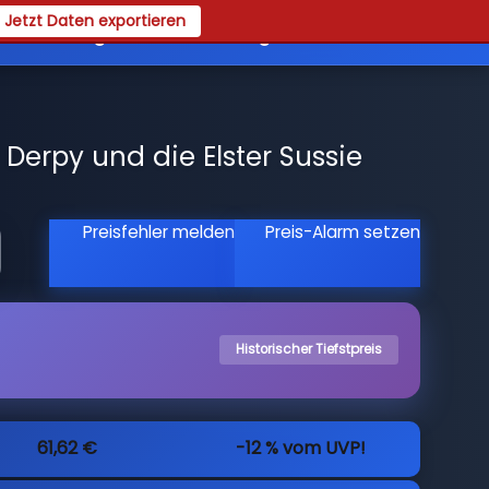
Jetzt Daten exportieren
es
Registrieren
Login
Derpy und die Elster Sussie
Preisfehler melden
Preis-Alarm setzen
Historischer Tiefstpreis
61,62 €
-12 % vom UVP!