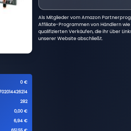
Als Mitglieder vom Amazon Partnerpro
Affiliate-Programmen von Händlern wie 
qualifizierten Verkäufen, die ihr über Li
unserer Website abschließt.
0 €
702014426214
282
0,00 €
6,94 €
651,55 €