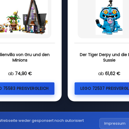
lienvilla von Gru und den
Der Tiger Derpy und die E
Minions
Sussie
ab
74,90 €
ab
61,62 €
O 75583 PREISVERGLEICH
LEGO 72537 PREISVERGL
 Webseite weder gesponsert noch autorisiert
Impressum