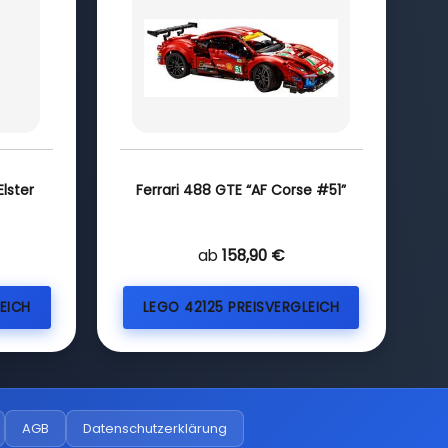
lster
Ferrari 488 GTE “AF Corse #51”
ab
158,90 €
EICH
LEGO 42125 PREISVERGLEICH
AGB
Datenschutzerklärung