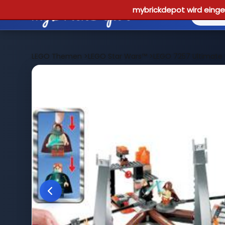
mybrickdepot wird einges
LEGO Themen
>
LEGO Star Wars™
>
LEGO 7257 Ultimate 