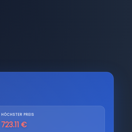
HÖCHSTER PREIS
723.11 €