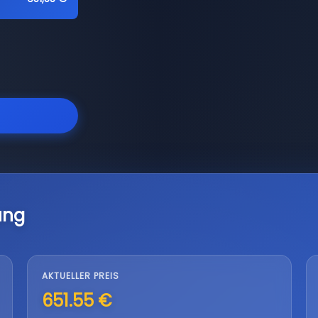
ung
AKTUELLER PREIS
651.55 €