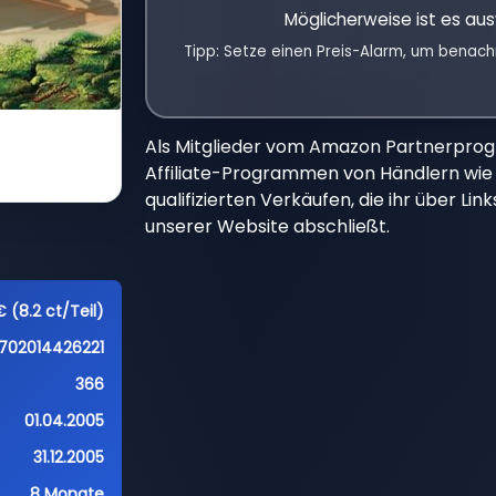
Möglicherweise ist es aus
Tipp: Setze einen Preis-Alarm, um benach
Als Mitglieder vom Amazon Partnerpro
Affiliate-Programmen von Händlern wie 
qualifizierten Verkäufen, die ihr über Li
unserer Website abschließt.
€ (8.2 ct/Teil)
702014426221
366
01.04.2005
31.12.2005
8 Monate