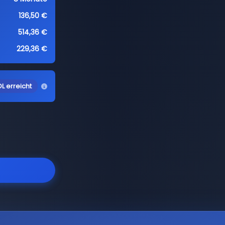
136,50 €
514,36 €
229,36 €
L erreicht