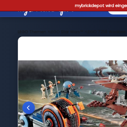
mybrickdepot wird einges
LEGO Themen
>
LEGO Star Wars™
>
LEGO 7258 Wookiee 