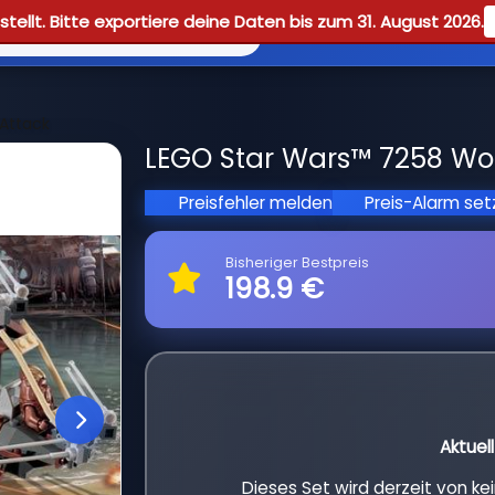
tellt. Bitte exportiere deine Daten bis zum 31. August 2026.
Reviews
Guid
Attack
LEGO Star Wars™ 7258 Woo
Preisfehler melden
Preis-Alarm se
Bisheriger Bestpreis
198.9 €
Aktuel
Dieses Set wird derzeit von k