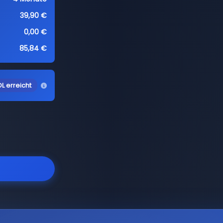
39,90 €
0,00 €
85,84 €
L erreicht