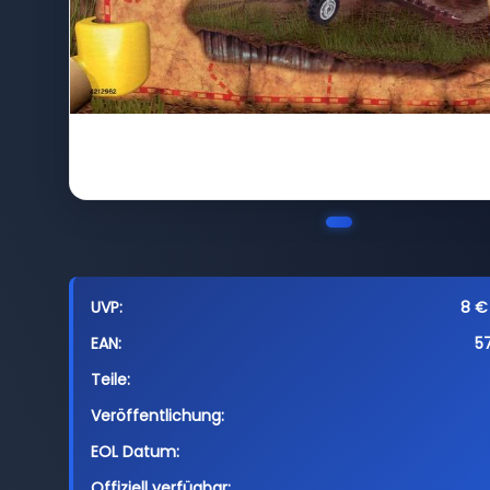
UVP:
8 € 
EAN:
5
Teile:
Veröffentlichung:
EOL Datum:
Offiziell verfügbar: