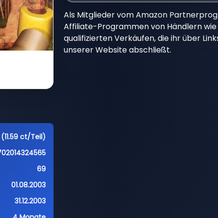
Als Mitglieder vom Amazon Partnerpro
Affiliate-Programmen von Händlern wie 
qualifizierten Verkäufen, die ihr über Li
unserer Website abschließt.
(11.59 ct/Teil)
702014324565
69
01.08.2003
31.12.2003
4 Monate