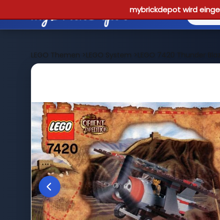
mybrickdepot wird einges
LEGO Themen
>
LEGO System
>
LEGO 7420 Thunder Bla