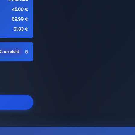
45,00 €
69,99 €
61,83 €
L erreicht