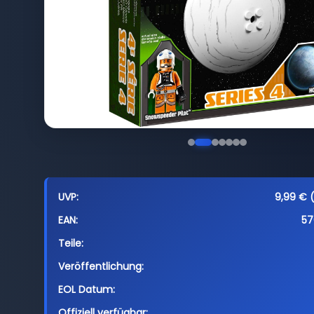
UVP:
9,99 € (
EAN:
57
Teile:
Veröffentlichung:
EOL Datum:
Offiziell verfügbar: