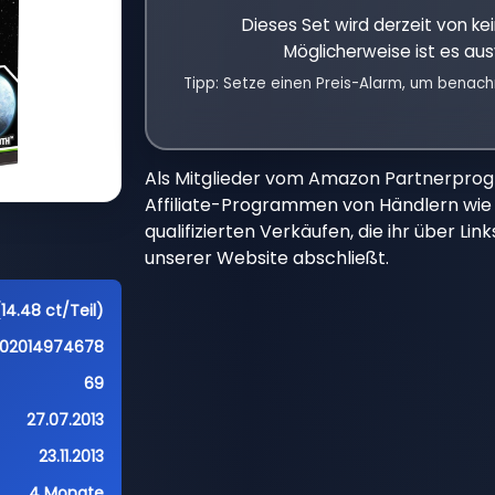
Dieses Set wird derzeit von k
Möglicherweise ist es aus
Tipp: Setze einen Preis-Alarm, um benach
Als Mitglieder vom Amazon Partnerpro
Affiliate-Programmen von Händlern wie 
qualifizierten Verkäufen, die ihr über Li
unserer Website abschließt.
14.48 ct/Teil)
02014974678
69
27.07.2013
23.11.2013
4 Monate