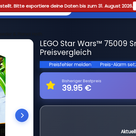
tellt. Bitte exportiere deine Daten bis zum 31. August 2026.
Reviews
Guid
eder & Planet Hoth
LEGO Star Wars™ 75009 S
Preisvergleich
Preisfehler melden
Preis-Alarm se
Bisheriger Bestpreis
39.95 €
Aktuel