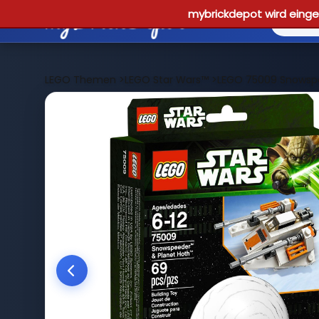
mybrickdepot wird einges
LEGO Themen
>
LEGO Star Wars™
>
LEGO 75009 Snowspe