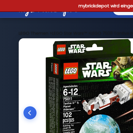
mybrickdepot wird einges
LEGO Themen
>
LEGO Star Wars™
>
LEGO 75011 Tantive I