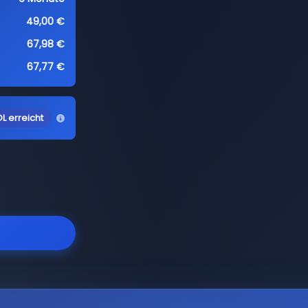
49,00 €
67,98 €
67,77 €
L erreicht