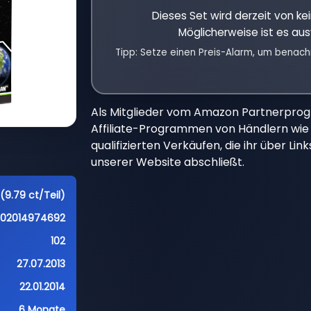
Dieses Set wird derzeit von k
Möglicherweise ist es aus
Tipp: Setze einen Preis-Alarm, um benach
Als Mitglieder vom Amazon Partnerpro
Affiliate-Programmen von Händlern wie 
qualifizierten Verkäufen, die ihr über Li
unserer Website abschließt.
(9.79 ct/Teil)
702014974692
102
27.07.2013
22.01.2014
6 Monate