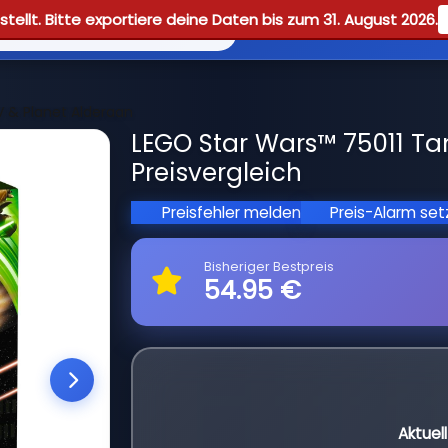
tellt. Bitte exportiere deine Daten bis zum 31. August 2026.
Reviews
Guid
V & Planet Alderaan
LEGO Star Wars™ 75011 Tan
Preisvergleich
Preisfehler melden
Preis-Alarm se
Bisheriger Bestpreis
54.95 €
Aktuel