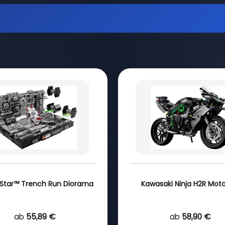
Star™ Trench Run Diorama
Kawasaki Ninja H2R Mot
ab
55,89 €
ab
58,90 €