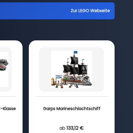
Zur LEGO Webseite
r-Klasse
Garps Marineschlachtschiff
ab
133,12 €