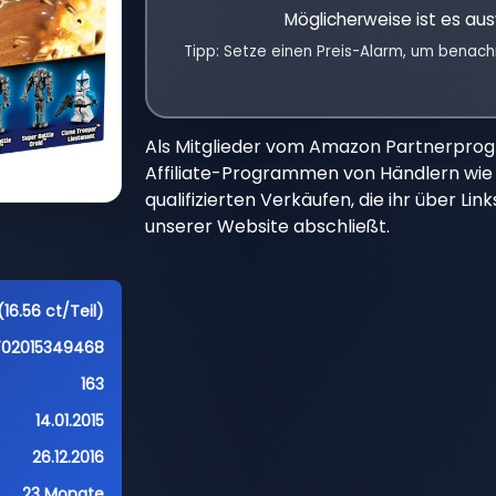
Möglicherweise ist es aus
Tipp: Setze einen Preis-Alarm, um benach
Als Mitglieder vom Amazon Partnerpro
Affiliate-Programmen von Händlern wie 
qualifizierten Verkäufen, die ihr über Li
unserer Website abschließt.
16.56 ct/Teil)
702015349468
163
14.01.2015
26.12.2016
23 Monate