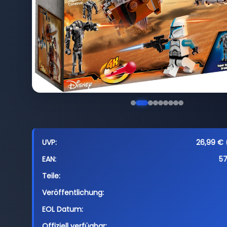
UVP:
26,99 € (
EAN:
5
Teile:
Veröffentlichung:
EOL Datum:
Offiziell verfügbar: