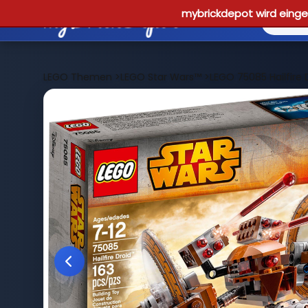
mybrickdepot wird einges
LEGO Themen
>
LEGO Star Wars™
>
LEGO 75085 Hailfire 