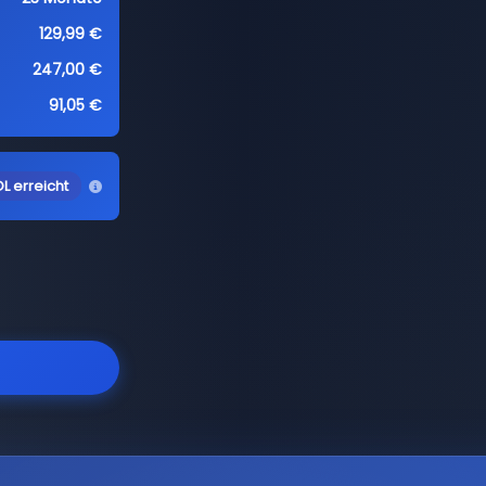
129,99 €
247,00 €
91,05 €
L erreicht