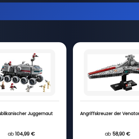
blikanischer Juggernaut
Angriffskreuzer der Venato
ab
104,99 €
ab
58,90 €