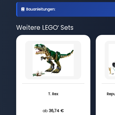
Bauanleitungen:
Weitere LEGO
Sets
®
T. Rex
Repu
ab
36,74 €