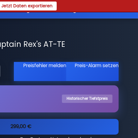
Jetzt Daten exportieren
es
Registrieren
Login
ptain Rex's AT-TE
Preisfehler melden
Preis-Alarm setzen
Historischer Tiefstpreis
299,00 €