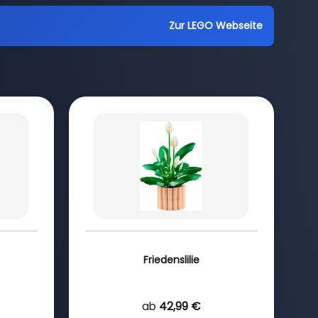
Zur LEGO Webseite
Friedenslilie
ab
42,99 €