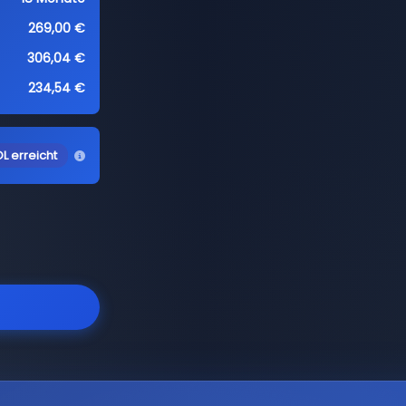
269,00 €
306,04 €
234,54 €
L erreicht