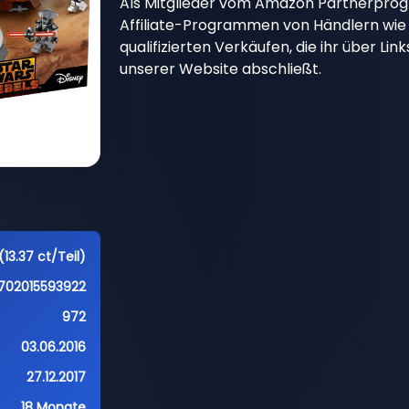
Als Mitglieder vom Amazon Partnerpro
Affiliate-Programmen von Händlern wie 
qualifizierten Verkäufen, die ihr über Li
unserer Website abschließt.
(13.37 ct/Teil)
702015593922
972
03.06.2016
27.12.2017
18 Monate