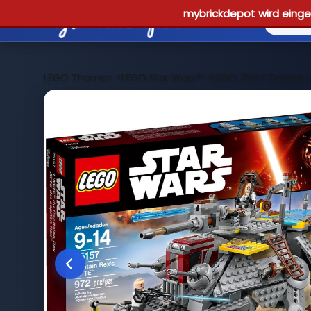
mybrickdepot wird einges
LEGO Themen
>
LEGO Star Wars™
>
LEGO 75157 Captain 