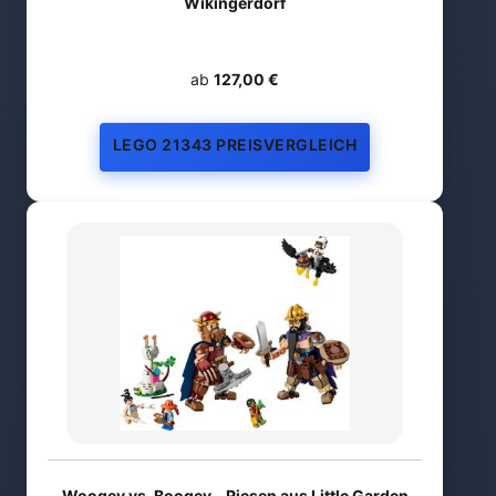
Wikingerdorf
ab
127,00 €
LEGO 21343 PREISVERGLEICH
Woogey vs. Boogey - Riesen aus Little Garden