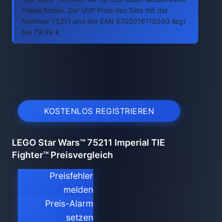
Preise finden. Der UVP Preis des Sets mit der
Nummer 75211 und der EAN 5702016110593 liegt
bei 79,99 €.
KOSTENLOS REGISTRIEREN
LEGO Star Wars™ 75211 Imperial TIE
Fighter™ Preisvergleich
Preisfehler
melden
Preis-Alarm
setzen