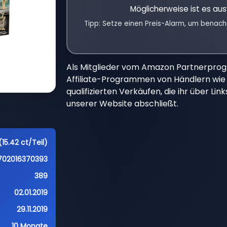
Möglicherweise ist es aus
Tipp: Setze einen Preis-Alarm, um benach
Als Mitglieder vom Amazon Partnerpro
Affiliate-Programmen von Händlern wie 
qualifizierten Verkäufen, die ihr über Li
unserer Website abschließt.
15.42 ct/Teil)
702016370393
389
02.01.2019
29.11.2019
10 Monate