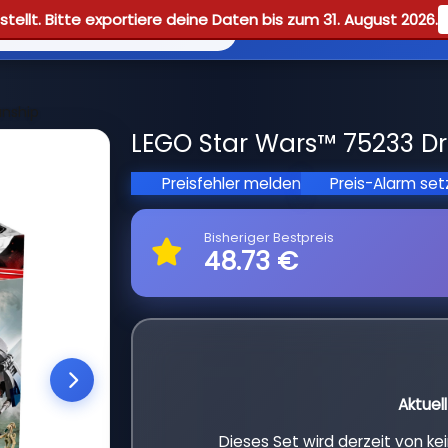
tellt. Bitte exportiere deine Daten bis zum 31. August 2026.
Reviews
Guid
unship
LEGO Star Wars™ 75233 Dr
Preisfehler melden
Preis-Alarm se
Bisheriger Bestpreis
48.73 €
Aktuel
Dieses Set wird derzeit von k