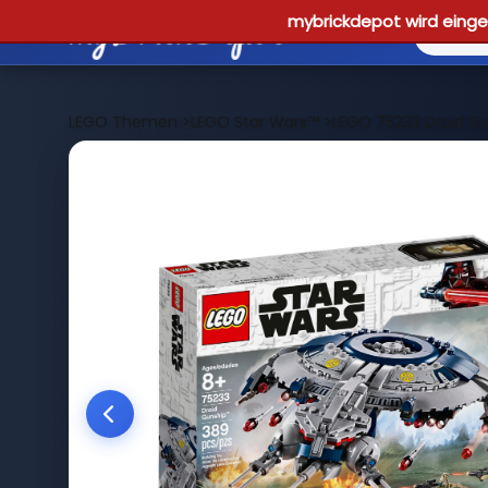
mybrickdepot wird einges
LEGO Themen
>
LEGO Star Wars™
>
LEGO 75233 Droid G