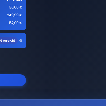
130,00 €
249,99 €
152,00 €
L erreicht