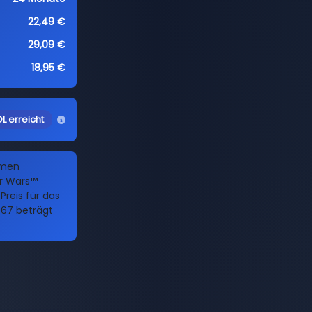
22,49 €
29,09 €
18,95 €
L erreicht
amen
ar Wars™
Preis für das
67 beträgt