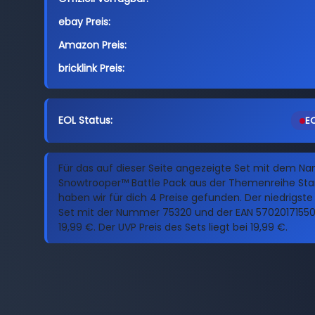
ebay Preis:
Amazon Preis:
bricklink Preis:
EOL Status:
EO
Für das auf dieser Seite angezeigte Set mit dem N
Snowtrooper™ Battle Pack aus der Themenreihe St
haben wir für dich 4 Preise gefunden. Der niedrigste 
Set mit der Nummer 75320 und der EAN 57020171550
19,99 €. Der UVP Preis des Sets liegt bei 19,99 €.