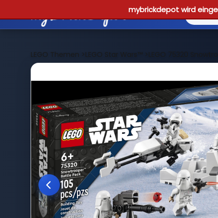
mybrickdepot wird einges
LEGO Themen
>
LEGO Star Wars™
>
LEGO 75320 Snowtro