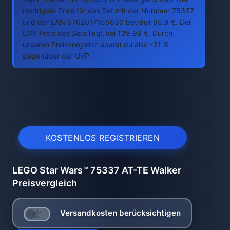
niedrigste Preis für das Set mit der Nummer 75337
und der EAN 5702017155630 beträgt 95,9 €. Der
UVP Preis des Sets liegt bei 139,99 €. Durch
unseren Preisvergleich sparst du also -31 %
gegenüber der UVP.
KOSTENLOS REGISTRIEREN
LEGO Star Wars™ 75337 AT-TE Walker
Preisvergleich
Versandkosten berücksichtigen