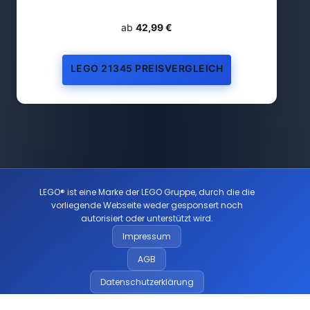
ab
42,99 €
LEGO 21345 PREISVERGLEICH
LEGO® ist eine Marke der LEGO Gruppe, durch die die
vorliegende Webseite weder gesponsert noch
autorisiert oder unterstützt wird.
Impressum
AGB
Datenschutzerklärung