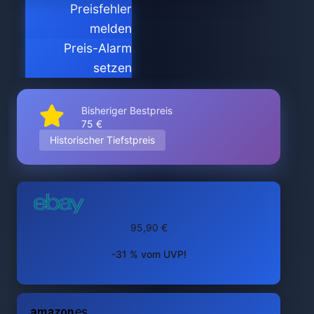
Preisfehler
melden
Preis-Alarm
setzen
Bisheriger Bestpreis
75 €
Historischer Tiefstpreis
95,90 €
-31 % vom UVP!