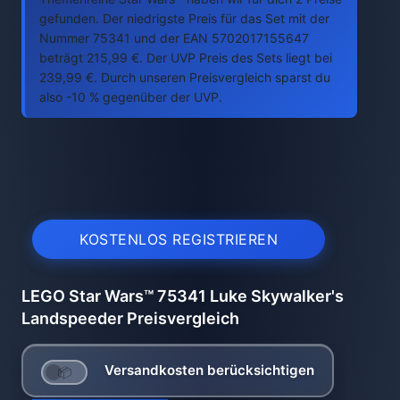
gefunden. Der niedrigste Preis für das Set mit der
Nummer 75341 und der EAN 5702017155647
beträgt 215,99 €. Der UVP Preis des Sets liegt bei
239,99 €. Durch unseren Preisvergleich sparst du
also -10 % gegenüber der UVP.
KOSTENLOS REGISTRIEREN
LEGO Star Wars™ 75341 Luke Skywalker's
Landspeeder Preisvergleich
Versandkosten berücksichtigen