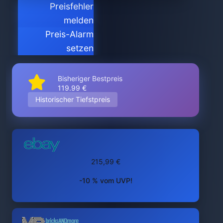
Preisfehler
melden
Preis-Alarm
setzen
Bisheriger Bestpreis
119.99 €
Historischer Tiefstpreis
215,99 €
-10 % vom UVP!