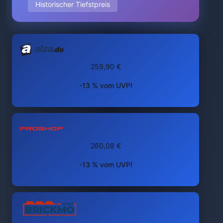
Historischer Tiefstpreis
259,90 €
-13 % vom UVP!
260,08 €
-13 % vom UVP!