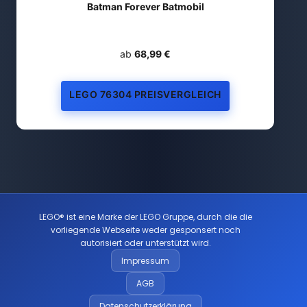
Batman Forever Batmobil
ab
68,99 €
LEGO 76304 PREISVERGLEICH
LEGO® ist eine Marke der LEGO Gruppe, durch die die
vorliegende Webseite weder gesponsert noch
autorisiert oder unterstützt wird.
Impressum
AGB
Datenschutzerklärung