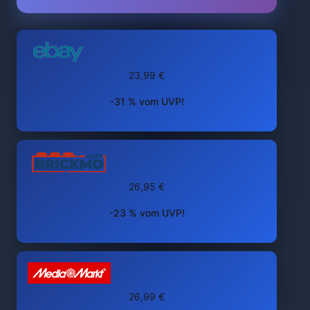
23,99 €
-31 % vom UVP!
26,95 €
-23 % vom UVP!
26,99 €