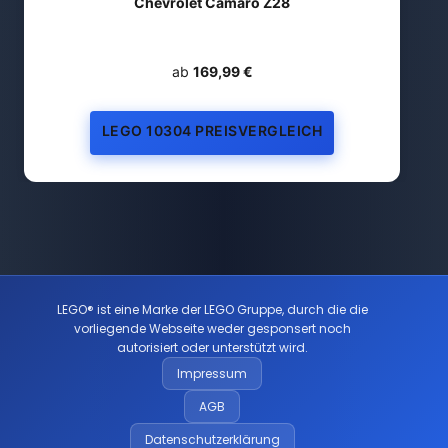
Chevrolet Camaro Z28
ab
169,99 €
LEGO 10304 PREISVERGLEICH
LEGO® ist eine Marke der LEGO Gruppe, durch die die
vorliegende Webseite weder gesponsert noch
autorisiert oder unterstützt wird.
Impressum
AGB
Datenschutzerklärung