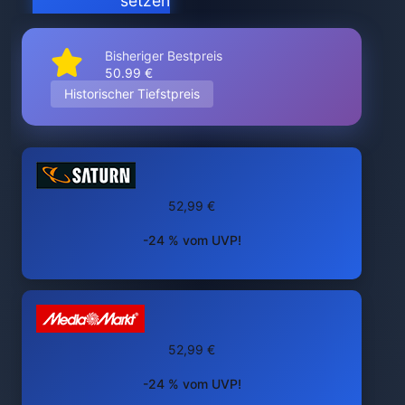
setzen
Bisheriger Bestpreis
50.99 €
Historischer Tiefstpreis
52,99 €
-24 % vom UVP!
52,99 €
-24 % vom UVP!