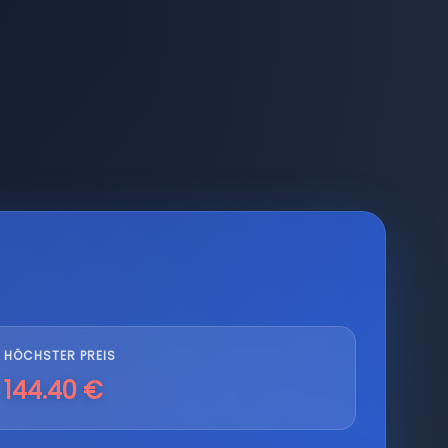
HÖCHSTER PREIS
144.40 €