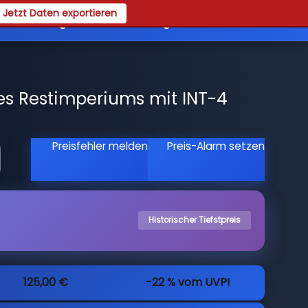
Jetzt Daten exportieren
es
Registrieren
Login
s Restimperiums mit INT-4
Preisfehler melden
Preis-Alarm setzen
Historischer Tiefstpreis
125,00 €
-22 % vom UVP!