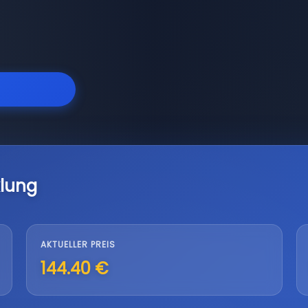
lung
AKTUELLER PREIS
144.40 €