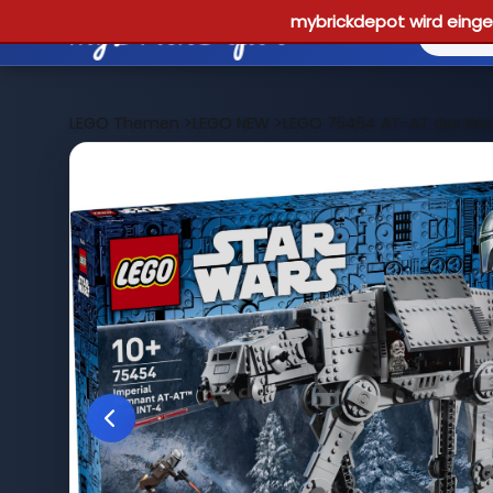
mybrickdepot wird einges
LEGO Themen
>
LEGO NEW
>
LEGO 75454 AT-AT des Res