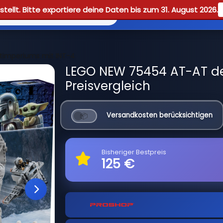
tellt. Bitte exportiere deine Daten bis zum 31. August 2026.
Reviews
Guid
timperiums mit INT-4
LEGO NEW 75454 AT-AT de
Preisvergleich
Versandkosten berücksichtigen
Bisheriger Bestpreis
125 €