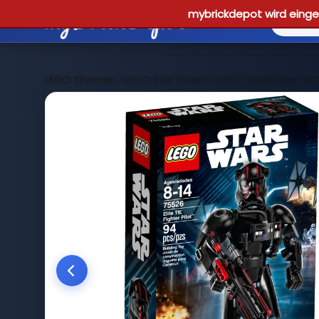
mybrickdepot wird einges
LEGO Themen
>
LEGO Star Wars™
>
LEGO 75526 Elite TIE 