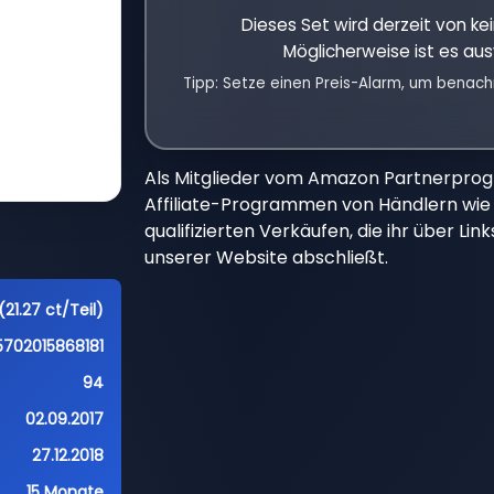
Dieses Set wird derzeit von k
Möglicherweise ist es aus
Tipp: Setze einen Preis-Alarm, um benach
Als Mitglieder vom Amazon Partnerpro
Affiliate-Programmen von Händlern wie 
qualifizierten Verkäufen, die ihr über Li
unserer Website abschließt.
(21.27 ct/Teil)
5702015868181
94
02.09.2017
27.12.2018
15 Monate