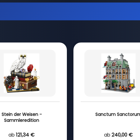
Stein der Weisen -
Sanctum Sanctoru
Sammleredition
ab
121,34 €
ab
240,00 €