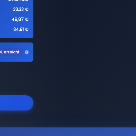
33,33 €
49,87 €
34,81 €
L erreicht