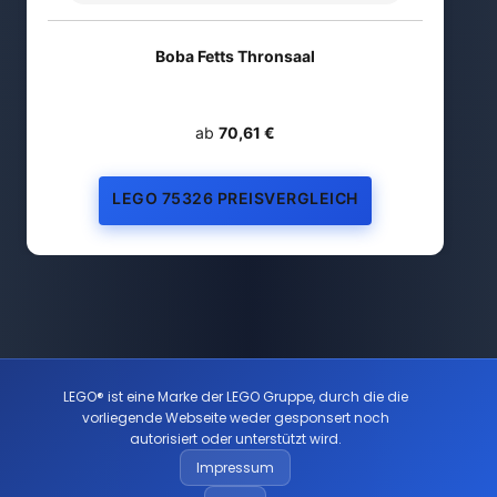
Boba Fetts Thronsaal
ab
70,61 €
LEGO 75326 PREISVERGLEICH
LEGO® ist eine Marke der LEGO Gruppe, durch die die
vorliegende Webseite weder gesponsert noch
autorisiert oder unterstützt wird.
Impressum