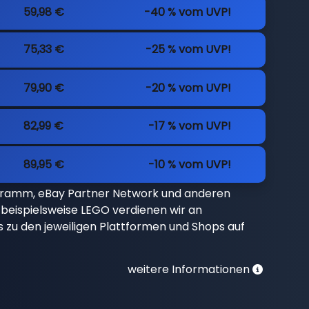
59,98 €
-40 % vom UVP!
75,33 €
-25 % vom UVP!
79,90 €
-20 % vom UVP!
82,99 €
-17 % vom UVP!
89,95 €
-10 % vom UVP!
gramm, eBay Partner Network und anderen
beispielsweise LEGO verdienen wir an
nks zu den jeweiligen Plattformen und Shops auf
weitere Informationen