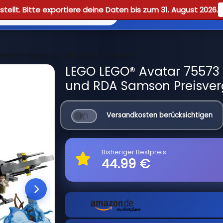
tellt. Bitte exportiere deine Daten bis zum 31. August 2026.
Reviews
Guid
bende Berge: Site 26 und RDA Samson
LEGO LEGO® Avatar 75573
und RDA Samson Preisver
Versandkosten berücksichtigen
Bisheriger Bestpreis
44.99 €