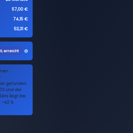
57,00 €
74,15 €
53,31 €
L erreicht
amen
r
ise gefunden.
573 und der
ets liegt bei
o -42 %