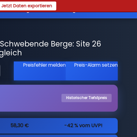
Jetzt Daten exportieren
es
Registrieren
Login
 Schwebende Berge: Site 26
gleich
Preisfehler melden
Preis-Alarm setzen
Historischer Tiefstpreis
58,30 €
-42 % vom UVP!