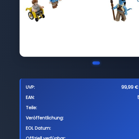
UVP:
99,99 € 
EAN:
Teile:
Veröffentlichung:
EOL Datum:
Offiziell verfügbar: