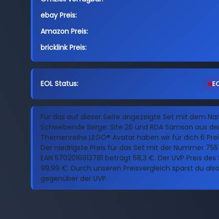
ebay Preis:
Amazon Preis:
bricklink Preis:
EOL Status:
EO
Für das auf dieser Seite angezeigte Set mit dem N
Schwebende Berge: Site 26 und RDA Samson aus de
Themenreihe LEGO® Avatar haben wir für dich 6 Pre
Der niedrigste Preis für das Set mit der Nummer 75
EAN 5702016913781 beträgt 58,3 €. Der UVP Preis des S
99,99 €. Durch unseren Preisvergleich sparst du als
gegenüber der UVP.