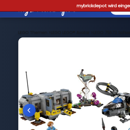
mybrickdepot wird einges
LEGO Themen
>
LEGO LEGO® Avatar
>
LEGO 75573 Schwe