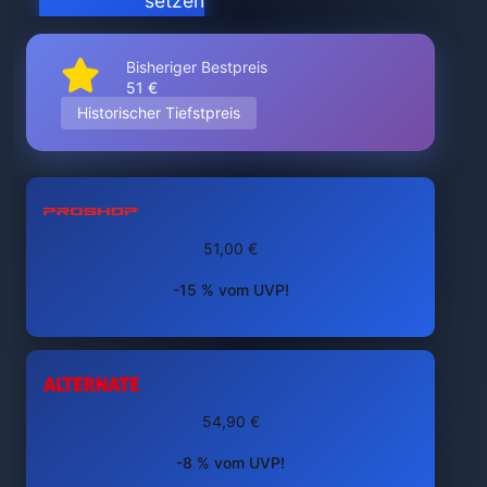
setzen
Bisheriger Bestpreis
51 €
Historischer Tiefstpreis
51,00 €
-15 % vom UVP!
54,90 €
-8 % vom UVP!