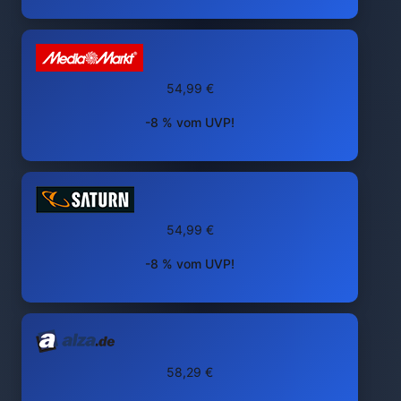
54,99 €
-8 % vom UVP!
54,99 €
-8 % vom UVP!
58,29 €