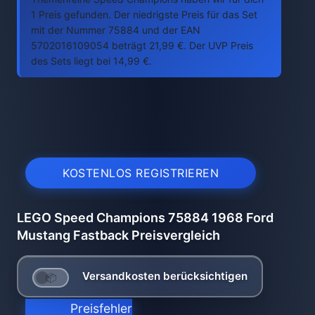
1 Preis gefunden. Der niedrigste Preis für das Set
mit der Nummer 75884 und der EAN
5702016109054 beträgt 21,99 €. Der UVP Preis
des Sets liegt bei 14,99 €.
KOSTENLOS REGISTRIEREN
LEGO Speed Champions 75884 1968 Ford
Mustang Fastback Preisvergleich
Versandkosten berücksichtigen
Preisfehler