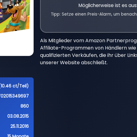
Möglicherweise ist es aus
Tipp: Setze einen Preis-Alarm, um benach
Als Mitglieder vom Amazon Partnerpro
Affiliate-Programmen von Händlern wie 
qualifizierten Verkäufen, die ihr über Li
unserer Website abschließt.
10.46 ct/Teil)
702015349697
860
03.08.2015
25.11.2016
15 Monate