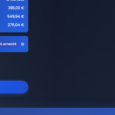
395,00 €
549,94 €
276,04 €
L erreicht