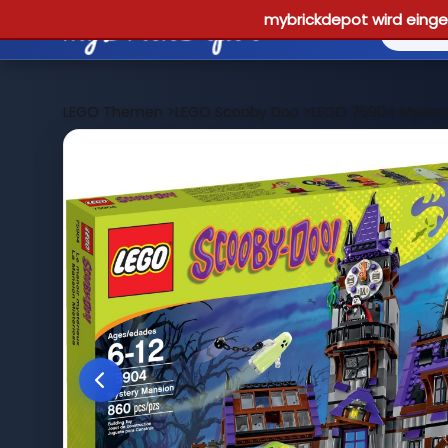
mybrickdepot wird einges
LEGO Themen
>
LEGO Scooby Doo
>
LEGO 75904 Myster