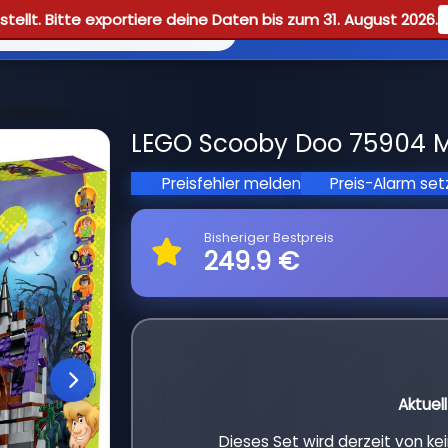
tellt. Bitte exportiere deine Daten bis zum 31. August 2026.
Reviews
Guid
y Mansion
LEGO Scooby Doo 75904 My
Preisfehler melden
Preis-Alarm se
Bisheriger Bestpreis
249.9 €
Aktuel
Dieses Set wird derzeit von k