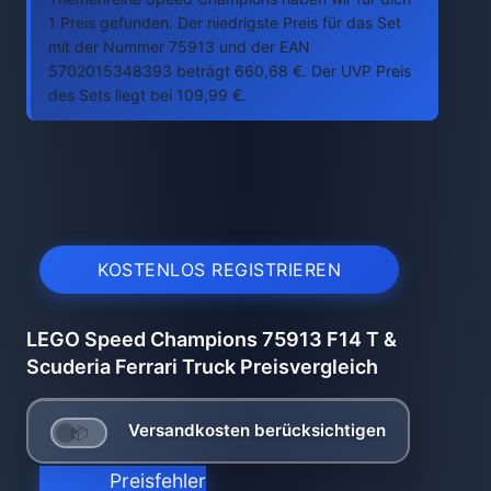
1 Preis gefunden. Der niedrigste Preis für das Set
mit der Nummer 75913 und der EAN
5702015348393 beträgt 660,68 €. Der UVP Preis
des Sets liegt bei 109,99 €.
KOSTENLOS REGISTRIEREN
LEGO Speed Champions 75913 F14 T &
Scuderia Ferrari Truck Preisvergleich
Versandkosten berücksichtigen
Preisfehler